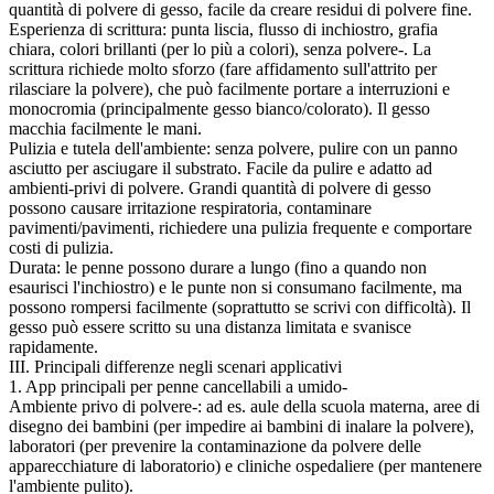
quantità di polvere di gesso, facile da creare residui di polvere fine.
Esperienza di scrittura: punta liscia, flusso di inchiostro, grafia
chiara, colori brillanti (per lo più a colori), senza polvere-. La
scrittura richiede molto sforzo (fare affidamento sull'attrito per
rilasciare la polvere), che può facilmente portare a interruzioni e
monocromia (principalmente gesso bianco/colorato). Il gesso
macchia facilmente le mani.
Pulizia e tutela dell'ambiente: senza polvere, pulire con un panno
asciutto per asciugare il substrato. Facile da pulire e adatto ad
ambienti-privi di polvere. Grandi quantità di polvere di gesso
possono causare irritazione respiratoria, contaminare
pavimenti/pavimenti, richiedere una pulizia frequente e comportare
costi di pulizia.
Durata: le penne possono durare a lungo (fino a quando non
esaurisci l'inchiostro) e le punte non si consumano facilmente, ma
possono rompersi facilmente (soprattutto se scrivi con difficoltà). Il
gesso può essere scritto su una distanza limitata e svanisce
rapidamente.
III. Principali differenze negli scenari applicativi
1. App principali per penne cancellabili a umido-
Ambiente privo di polvere-: ad es. aule della scuola materna, aree di
disegno dei bambini (per impedire ai bambini di inalare la polvere),
laboratori (per prevenire la contaminazione da polvere delle
apparecchiature di laboratorio) e cliniche ospedaliere (per mantenere
l'ambiente pulito).