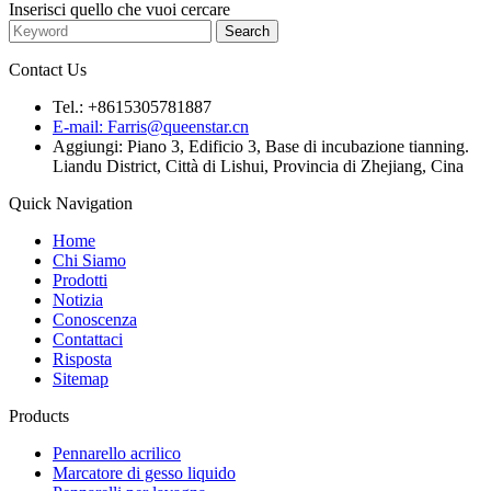
Inserisci quello che vuoi cercare
Contact Us
Tel.: +8615305781887
E-mail: Farris@queenstar.cn
Aggiungi: Piano 3, Edificio 3, Base di incubazione tianning.
Liandu District, Città di Lishui, Provincia di Zhejiang, Cina
Quick Navigation
Home
Chi Siamo
Prodotti
Notizia
Conoscenza
Contattaci
Risposta
Sitemap
Products
Pennarello acrilico
Marcatore di gesso liquido