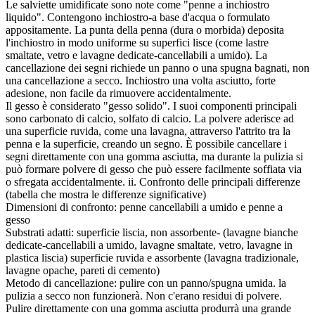
Le salviette umidificate sono note come "penne a inchiostro
liquido". Contengono inchiostro-a base d'acqua o formulato
appositamente. La punta della penna (dura o morbida) deposita
l'inchiostro in modo uniforme su superfici lisce (come lastre
smaltate, vetro e lavagne dedicate-cancellabili a umido). La
cancellazione dei segni richiede un panno o una spugna bagnati, non
una cancellazione a secco. Inchiostro una volta asciutto, forte
adesione, non facile da rimuovere accidentalmente.
Il gesso è considerato "gesso solido". I suoi componenti principali
sono carbonato di calcio, solfato di calcio. La polvere aderisce ad
una superficie ruvida, come una lavagna, attraverso l'attrito tra la
penna e la superficie, creando un segno. È possibile cancellare i
segni direttamente con una gomma asciutta, ma durante la pulizia si
può formare polvere di gesso che può essere facilmente soffiata via
o sfregata accidentalmente. ii. Confronto delle principali differenze
(tabella che mostra le differenze significative)
Dimensioni di confronto: penne cancellabili a umido e penne a
gesso
Substrati adatti: superficie liscia, non assorbente- (lavagne bianche
dedicate-cancellabili a umido, lavagne smaltate, vetro, lavagne in
plastica liscia) superficie ruvida e assorbente (lavagna tradizionale,
lavagne opache, pareti di cemento)
Metodo di cancellazione: pulire con un panno/spugna umida. la
pulizia a secco non funzionerà. Non c'erano residui di polvere.
Pulire direttamente con una gomma asciutta produrrà una grande