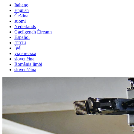
Italiano
English
Čeština
suomi
Nederlands
Gaeilgenah Éireann
Español
עברית
हिंदी
українська
slovenčina
România limbi
slovenščina