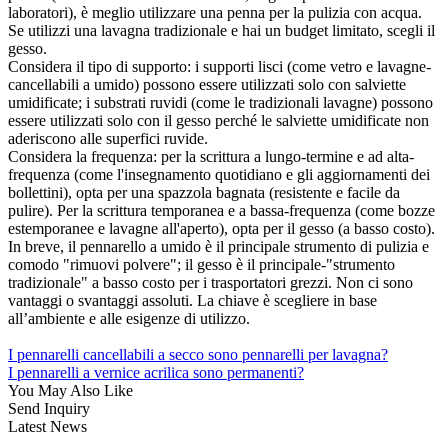
laboratori), è meglio utilizzare una penna per la pulizia con acqua.
Se utilizzi una lavagna tradizionale e hai un budget limitato, scegli il
gesso.
Considera il tipo di supporto: i supporti lisci (come vetro e lavagne-
cancellabili a umido) possono essere utilizzati solo con salviette
umidificate; i substrati ruvidi (come le tradizionali lavagne) possono
essere utilizzati solo con il gesso perché le salviette umidificate non
aderiscono alle superfici ruvide.
Considera la frequenza: per la scrittura a lungo-termine e ad alta-
frequenza (come l'insegnamento quotidiano e gli aggiornamenti dei
bollettini), opta per una spazzola bagnata (resistente e facile da
pulire). Per la scrittura temporanea e a bassa-frequenza (come bozze
estemporanee e lavagne all'aperto), opta per il gesso (a basso costo).
In breve, il pennarello a umido è il principale strumento di pulizia e
comodo "rimuovi polvere"; il gesso è il principale-"strumento
tradizionale" a basso costo per i trasportatori grezzi. Non ci sono
vantaggi o svantaggi assoluti. La chiave è scegliere in base
all’ambiente e alle esigenze di utilizzo.
I pennarelli cancellabili a secco sono pennarelli per lavagna?
I pennarelli a vernice acrilica sono permanenti?
You May Also Like
Send Inquiry
Latest News