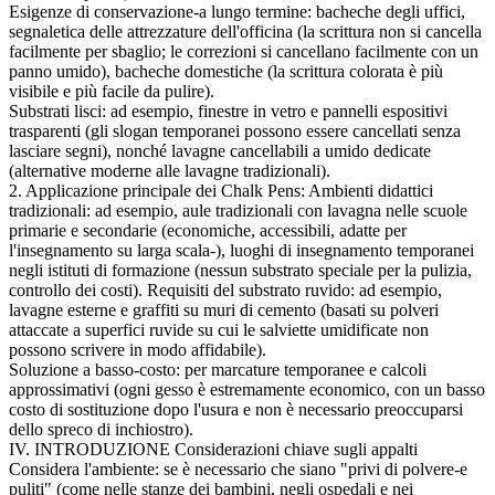
Esigenze di conservazione-a lungo termine: bacheche degli uffici,
segnaletica delle attrezzature dell'officina (la scrittura non si cancella
facilmente per sbaglio; le correzioni si cancellano facilmente con un
panno umido), bacheche domestiche (la scrittura colorata è più
visibile e più facile da pulire).
Substrati lisci: ad esempio, finestre in vetro e pannelli espositivi
trasparenti (gli slogan temporanei possono essere cancellati senza
lasciare segni), nonché lavagne cancellabili a umido dedicate
(alternative moderne alle lavagne tradizionali).
2. Applicazione principale dei Chalk Pens: Ambienti didattici
tradizionali: ad esempio, aule tradizionali con lavagna nelle scuole
primarie e secondarie (economiche, accessibili, adatte per
l'insegnamento su larga scala-), luoghi di insegnamento temporanei
negli istituti di formazione (nessun substrato speciale per la pulizia,
controllo dei costi). Requisiti del substrato ruvido: ad esempio,
lavagne esterne e graffiti su muri di cemento (basati su polveri
attaccate a superfici ruvide su cui le salviette umidificate non
possono scrivere in modo affidabile).
Soluzione a basso-costo: per marcature temporanee e calcoli
approssimativi (ogni gesso è estremamente economico, con un basso
costo di sostituzione dopo l'usura e non è necessario preoccuparsi
dello spreco di inchiostro).
IV. INTRODUZIONE Considerazioni chiave sugli appalti
Considera l'ambiente: se è necessario che siano "privi di polvere-e
puliti" (come nelle stanze dei bambini, negli ospedali e nei